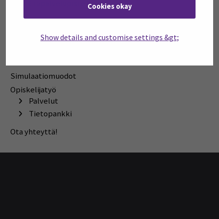
Etäpalvelupiste
Cookies okay
Simulaatiot
Laitteet ja esittelyt
Show details and customise settings &gt;
Tutustumiskäynnit
Tietopankki
Simulaatiomuodot
Opiskelijatyö
Palvelut
Tietopankki
Ota yhteyttä!