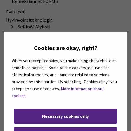
Toimeksiannot FORMS
Evästeet
Hyvinvointiteknologia
SeiHoW-Älykoti
Laitteet ja asennukset
Ohjaus ja neuvonta
Cookies are okay, right?
TestBed, hyvinvointiteknologian tuotekehitys ja
testauspalvelut
When you accept cookies, you make using the website as
Julkaisut
smooth as possible. Some of the cookies are used for
Referenssit
statistical purposes, and some are related to services
Tutustumiskäynnit
provided by third parties. By selecting "Cookies okay" you
Tietopankki
accept the use of cookies.
More information about
Seinäjoen Ammattikorkeakoulu Oy:n yleiset
cookies
.
ehdot sosiaali- ja terveysalan laitelainaukseen
liittyen
Necessary cookies only
Laitelainauksen tietosuojaseloste
Palvelut