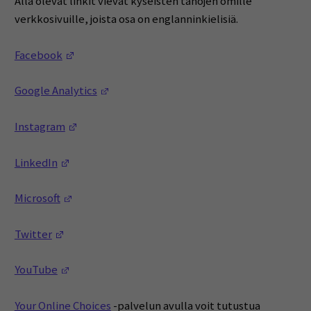
Alla olevat linkit vievät kyseisten tahojen omille
verkkosivuille, joista osa on englanninkielisiä.
(Opens in a new window)
Facebook
(Opens in a new window)
Google Analytics
(Opens in a new window)
Instagram
(Opens in a new window)
LinkedIn
(Opens in a new window)
Microsoft
(Opens in a new window)
Twitter
(Opens in a new window)
YouTube
Your Online Choices
-palvelun avulla voit tutustua