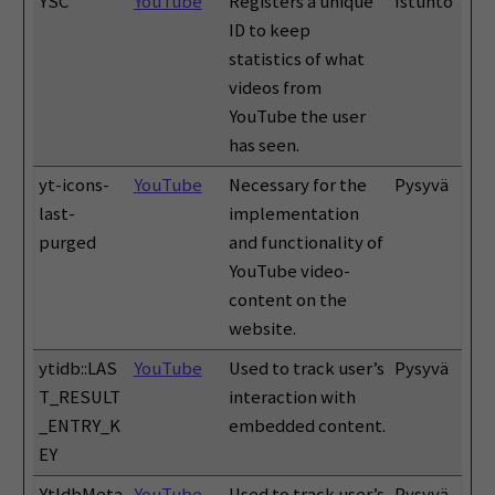
YSC
YouTube
Registers a unique
Istunto
ID to keep
statistics of what
videos from
YouTube the user
has seen.
yt-icons-
YouTube
Necessary for the
Pysyvä
last-
implementation
purged
and functionality of
YouTube video-
content on the
website.
ytidb::LAS
YouTube
Used to track user’s
Pysyvä
T_RESULT
interaction with
_ENTRY_K
embedded content.
EY
YtIdbMeta
YouTube
Used to track user’s
Pysyvä