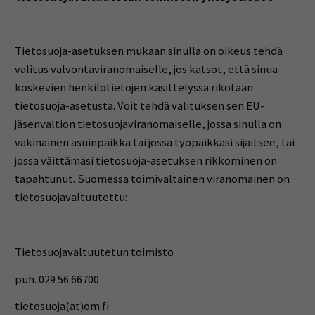
Tietosuoja-asetuksen mukaan sinulla on oikeus tehdä
valitus valvontaviranomaiselle, jos katsot, että sinua
koskevien henkilötietojen käsittelyssä rikotaan
tietosuoja-asetusta. Voit tehdä valituksen sen EU-
jäsenvaltion tietosuojaviranomaiselle, jossa sinulla on
vakinainen asuinpaikka tai jossa työpaikkasi sijaitsee, tai
jossa väittämäsi tietosuoja-asetuksen rikkominen on
tapahtunut. Suomessa toimivaltainen viranomainen on
tietosuojavaltuutettu:
Tietosuojavaltuutetun toimisto
puh. 029 56 66700
tietosuoja(at)om.fi