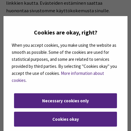
linkkien kautta. Evästeiden estäminen saattaa
huonontaa sivustomme käyttökokemusta sinulle.
Evästeitä ei voi estää takautuvasti.
Cookies are okay, right?
Evästeiden poistaminen selainasetustesi kautta
When you accept cookies, you make using the website as
smooth as possible. Some of the cookies are used for
statistical purposes, and some are related to services
Voit poistaa selaimesi tallentamat evästeet selaimen
provided by third parties. By selecting "Cookies okay" you
asetuksista alla olevien linkkien kautta. Evästeiden
accept the use of cookies.
More information about
käyttöä voi estää tai rajata käytettävän laitteen
cookies
.
selainasetuksissa. Evästeiden esto voi estää joidenkin
sivujen tai niiden osien käytön.
Necessary cookies only
Microsoft Edge
Cookies okay
Firefox