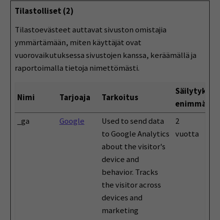
Tilastolliset (2)
Tilastoevästeet auttavat sivuston omistajia
ymmärtämään, miten käyttäjät ovat
vuorovaikutuksessa sivustojen kanssa, keräämällä ja
raportoimalla tietoja nimettömästi.
Säilytyksen
Nimi
Tarjoaja
Tarkoitus
enimmäisk
_ga
Google
Used to send data
2
to Google Analytics
vuotta
about the visitor's
device and
behavior. Tracks
the visitor across
devices and
marketing