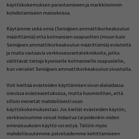
käyttökokemuksen parantamiseen ja markkinoinnin
kohdistamiseen mainoksissa.
Käytämme sekä omia (Seinäjoen ammattikorkeakoulun
määrittämiä) että kolmansien osapuolten (muun kuin
Seinäjoen ammattikorkeakoulun määrittämiä) evästeitä
ja muita vastaavia verkkoseurantatekniikoita, jotka
välittävät tietoja kyseiselle kolmannelle osapuolelle,
kun vierailet Seinäjoen ammattikorkeakoulun sivustolla.
Voit kieltää evästeiden käyttämisen sivun alalaidassa
olevissa evästeasetuksissa, mutta huomioithan, että
silloin menetät mahdollisesti osan
käyttökokemuksestasi. Jos kiellät evästeiden käytön,
verkkosivumme voivat hidastua tai joidenkin niiden
ominaisuuksien käyttö voi estyä. Tällöin myös
mahdollisuutemme palveluidemme kehittämiseen