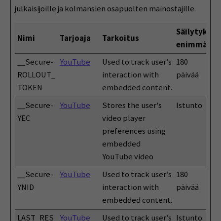
julkaisijoille ja kolmansien osapuolten mainostajille.
Säilytyksen
Nimi
Tarjoaja
Tarkoitus
enimmäisk
__Secure-
YouTube
Used to track user’s
180
ROLLOUT_
interaction with
päivää
TOKEN
embedded content.
__Secure-
YouTube
Stores the user's
Istunto
YEC
video player
preferences using
embedded
YouTube video
__Secure-
YouTube
Used to track user’s
180
YNID
interaction with
päivää
embedded content.
LAST_RES
YouTube
Used to track user’s
Istunto