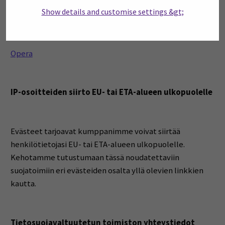
Show details and customise settings &gt;
Google Chrome
Safari
Opera
IP-osoitteiden siirto EU- tai ETA-alueen ulkopuolelle
Evästeet tarjoavat kumppanimme voivat siirtää
henkilötietojasi EU- tai ETA-alueen ulkopuolelle.
Kehotamme tutustumaan tässä noudatettaviin
suojatoimiin eri evästeiden osalta yllä olevien linkkien
kautta.
Tietosuojavaltuutetun toimiston yhteystiedot