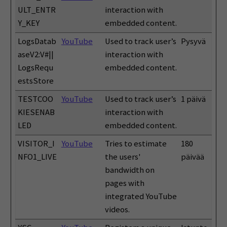
ULT_ENTR
interaction with
Y_KEY
embedded content.
LogsDatab
YouTube
Used to track user’s
Pysyvä
aseV2:V#||
interaction with
LogsRequ
embedded content.
estsStore
TESTCOO
YouTube
Used to track user’s
1 päivä
KIESENAB
interaction with
LED
embedded content.
VISITOR_I
YouTube
Tries to estimate
180
NFO1_LIVE
the users'
päivää
bandwidth on
pages with
integrated YouTube
videos.