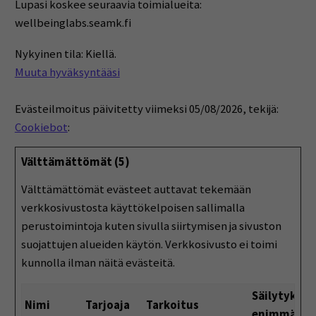
Lupasi koskee seuraavia toimialueita:
wellbeinglabs.seamk.fi
Nykyinen tila: Kiellä.
Muuta hyväksyntääsi
Evästeilmoitus päivitetty viimeksi 05/08/2026, tekijä:
Cookiebot
:
Välttämättömät (5)
Välttämättömät evästeet auttavat tekemään
verkkosivustosta käyttökelpoisen sallimalla
perustoimintoja kuten sivulla siirtymisen ja sivuston
suojattujen alueiden käytön. Verkkosivusto ei toimi
kunnolla ilman näitä evästeitä.
Säilytyksen
Nimi
Tarjoaja
Tarkoitus
enimmäisk