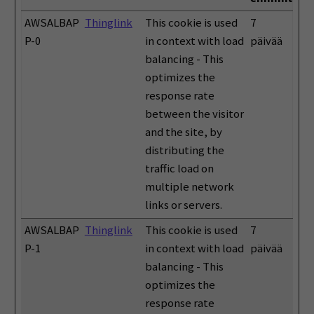
AWSALBAP
Thinglink
This cookie is used
7
P-0
in context with load
päivää
balancing - This
optimizes the
response rate
between the visitor
and the site, by
distributing the
traffic load on
multiple network
links or servers.
AWSALBAP
Thinglink
This cookie is used
7
P-1
in context with load
päivää
balancing - This
optimizes the
response rate