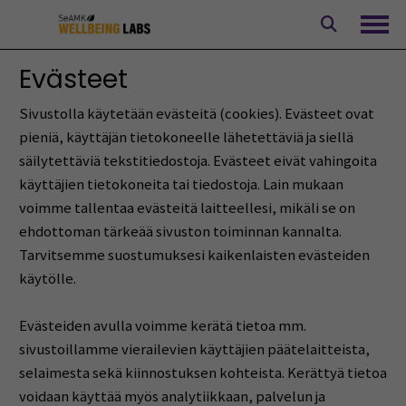
Siirry
sisältöön
Avaa
Evästeet
Sivustolla käytetään evästeitä (cookies). Evästeet ovat
pieniä, käyttäjän tietokoneelle lähetettäviä ja siellä
säilytettäviä tekstitiedostoja. Evästeet eivät vahingoita
käyttäjien tietokoneita tai tiedostoja. Lain mukaan
voimme tallentaa evästeitä laitteellesi, mikäli se on
ehdottoman tärkeää sivuston toiminnan kannalta.
Tarvitsemme suostumuksesi kaikenlaisten evästeiden
käytölle.
Evästeiden avulla voimme kerätä tietoa mm.
sivustoillamme vierailevien käyttäjien päätelaitteista,
selaimesta sekä kiinnostuksen kohteista. Kerättyä tietoa
voidaan käyttää myös analytiikkaan, palvelun ja