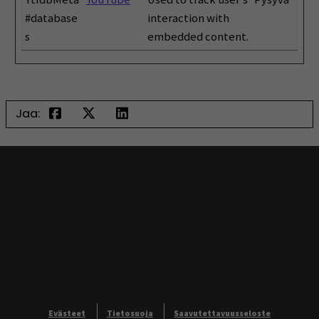
#database
interaction with
s
embedded content.
Jaa:
Evästeet
Tietosuoja
Saavutettavuusseloste