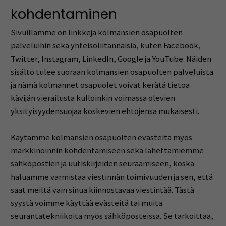
kohdentaminen
Sivuillamme on linkkejä kolmansien osapuolten
palveluihin sekä yhteisöliitännäisiä, kuten Facebook,
Twitter, Instagram, LinkedIn, Google ja YouTube. Näiden
sisältö tulee suoraan kolmansien osapuolten palveluista
ja nämä kolmannet osapuolet voivat kerätä tietoa
kävijän vierailusta kulloinkin voimassa olevien
yksityisyydensuojaa koskevien ehtojensa mukaisesti.
Käytämme kolmansien osapuolten evästeitä myös
markkinoinnin kohdentamiseen sekä lähettämiemme
sähköpostien ja uutiskirjeiden seuraamiseen, koska
haluamme varmistaa viestinnän toimivuuden ja sen, että
saat meiltä vain sinua kiinnostavaa viestintää. Tästä
syystä voimme käyttää evästeitä tai muita
seurantatekniikoita myös sähköposteissa. Se tarkoittaa,