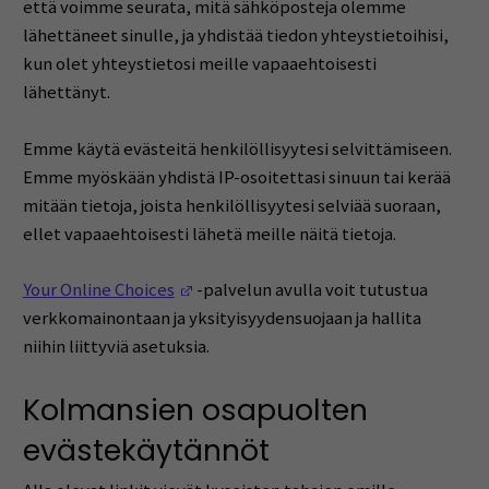
että voimme seurata, mitä sähköposteja olemme
lähettäneet sinulle, ja yhdistää tiedon yhteystietoihisi,
kun olet yhteystietosi meille vapaaehtoisesti
lähettänyt.
Emme käytä evästeitä henkilöllisyytesi selvittämiseen.
Emme myöskään yhdistä IP-osoitettasi sinuun tai kerää
mitään tietoja, joista henkilöllisyytesi selviää suoraan,
ellet vapaaehtoisesti lähetä meille näitä tietoja.
(Opens in a new window)
Your Online Choices
-palvelun avulla voit tutustua
verkkomainontaan ja yksityisyydensuojaan ja hallita
niihin liittyviä asetuksia.
Kolmansien osapuolten
evästekäytännöt