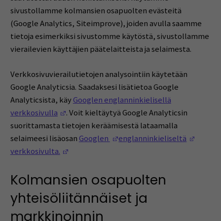
sivustollamme kolmansien osapuolten evästeitä
(Google Analytics, Siteimprove), joiden avulla saamme
tietoja esimerkiksi sivustomme käytöstä, sivustollamme
vierailevien käyttäjien päätelaitteista ja selaimesta.
Verkkosivuvierailutietojen analysointiin käytetään
Google Analyticsia. Saadaksesi lisätietoa Google
Analyticsista, käy
Googlen englanninkielisellä
(Opens in a new window)
verkkosivulla
. Voit kieltäytyä Google Analyticsin
suorittamasta tietojen keräämisestä lataamalla
(Opens in a new window)
(Opens
selaimeesi lisäosan
Googlen
englanninkieliseltä
(Opens in a new window)
verkkosivulta.
Kolmansien osapuolten
yhteisöliitännäiset ja
markkinoinnin