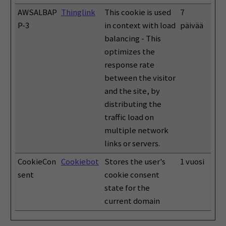
AWSALBAP
Thinglink
This cookie is used
7
P-3
in context with load
päivää
balancing - This
optimizes the
response rate
between the visitor
and the site, by
distributing the
traffic load on
multiple network
links or servers.
CookieCon
Cookiebot
Stores the user's
1 vuosi
sent
cookie consent
state for the
current domain