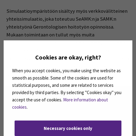
Simulaatioympäristöön sisältyy myös verkkovälitteinen
yhteissimulaatio, joka toteutuu SeAMK:n ja SAMK:n
yhteistyönä Gerontologisen hoitotyön opinnoissa.
Mukaan toimintaan on tullut myös muita
ammattikorkeakouluja, kuten TAMK, HAMK, Turun AMK
ja Lapin AMK. Myös Turun Yliopisto ja SataEdu ovat olleet
Cookies are okay, right?
toiminnassa mukana. Verkkovälitteinen yhteissimulaatio
tapahtuu Teamsissa, ja siihen voi osallistua myös
When you accept cookies, you make using the website as
katselijan roolissa.
smooth as possible. Some of the cookies are used for
statistical purposes, and some are related to services
Ole hyvä ja
hyväksy markkinointievästeet
katsoaksesi
provided by third parties. By selecting "Cookies okay" you
videon.
accept the use of cookies.
More information about
Ole hyvä ja
hyväksy markkinointievästeet
katsoaksesi
cookies
.
videon.
Necessary cookies only