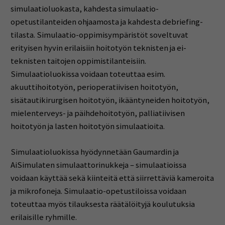
simulaatioluokasta, kahdesta simulaatio-
opetustilanteiden ohjaamosta ja kahdesta debriefing-
tilasta. Simulaatio-oppimisympäristöt soveltuvat
erityisen hyvin erilaisiin hoitotyön teknisten ja ei-
teknisten taitojen oppimistilanteisiin.
Simulaatioluokissa voidaan toteuttaa esim.
akuuttihoitotyön, perioperatiivisen hoitotyön,
sisätautikirurgisen hoitotyön, ikääntyneiden hoitotyön,
mielenterveys- ja päihdehoitotyön, palliatiivisen
hoitotyön ja lasten hoitotyön simulaatioita.
Simulaatioluokissa hyödynnetään Gaumardin ja
AiSimulaten simulaattorinukkeja – simulaatioissa
voidaan käyttää sekä kiinteitä että siirrettäviä kameroita
ja mikrofoneja. Simulaatio-opetustiloissa voidaan
toteuttaa myös tilauksesta räätälöityjä koulutuksia
erilaisille ryhmille.