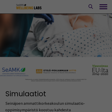
Siirry
sisältöön
Avaa
Simulaatiot
Seinäjoen ammattikorkeakoulun simulaatio-
oppimisympäristö koostuu kahdesta