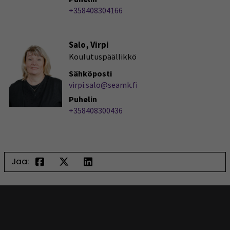
+358408304166
Salo, Virpi
Koulutuspäällikkö
Sähköposti
virpi.salo@seamk.fi
Puhelin
+358408300436
Jaa: