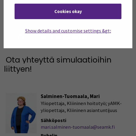
Cookies okay
Show details and customise settings &gt;
Ota yhteyttä simulaatioihin
liittyen!
Salminen-Tuomaala, Mari
Yliopettaja, Kliininen hoitotyö; yAMK-
yliopettaja, Kliininen asiantuntijuus
Sähköposti
mari.salminen-tuomaala@seamk.fi
Puhelin