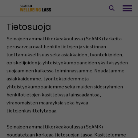
Siirry
sisältöön
Avaa
Tietosuoja
Seinäjoen ammattikorkeakoulussa (SeAMK) tärkeitä
perusarvoja ovat henkilötietojen ja viestinnän
luottamuksellisuus sekä asiakkaiden, työntekijöiden,
opiskelijoiden ja yhteistyökumppaneiden yksityisyyden
suojaaminen kaikessa toiminnassamme. Noudatamme
asiakkaidemme, työntekijöidemme ja
yhteistyökumppaniemme sekä muiden sidosryhmien
henkilötietojen käsittelyssä lainsäädäntöä,
viranomaisten määräyksiä sekä hyvää
tietojenkäsittelytapaa.
Seinäjoen ammattikorkeakoulussa (SeAMK)
noudatetaan korkeaa tietosuojan tasoa. Käsittelemme