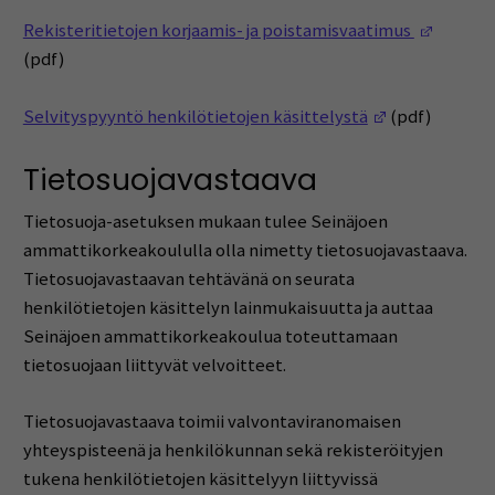
(Opens 
Rekisteritietojen korjaamis- ja poistamisvaatimus
(pdf)
(Opens in a 
Selvityspyyntö henkilötietojen käsittelystä
(pdf)
Tietosuojavastaava
Tietosuoja-asetuksen mukaan tulee Seinäjoen
ammattikorkeakoululla olla nimetty tietosuojavastaava.
Tietosuojavastaavan tehtävänä on seurata
henkilötietojen käsittelyn lainmukaisuutta ja auttaa
Seinäjoen ammattikorkeakoulua toteuttamaan
tietosuojaan liittyvät velvoitteet.
Tietosuojavastaava toimii valvontaviranomaisen
yhteyspisteenä ja henkilökunnan sekä rekisteröityjen
tukena henkilötietojen käsittelyyn liittyvissä