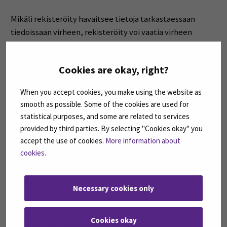
Mikäli rekisteröity havaitsee tietoja tarkastaessaan
tiedoissaan virheen, rekisteröity voi vaatia virheen
korjaamista. Tietosuojaselosteissa kerrotaan, miten
itseään koskevat tiedot voi tarkastaa ja millä tavoin
Cookies are okay, right?
omiin tietoihinsa sisältyvän virheen korjaamista voi
pyytää. Muiden rekistereiden osalta lisätietoja
When you accept cookies, you make using the website as
tarkastusoikeuden käyttämisestä ja virheen korjaamista
smooth as possible. Some of the cookies are used for
koskevan pyynnön tekemisestä antavat
statistical purposes, and some are related to services
rekisteriselosteissa nimetyt yhteyshenkilöt.
provided by third parties. By selecting "Cookies okay" you
accept the use of cookies.
More information about
Lue lisää rekisteröidyn oikeuksista täältä »
cookies
.
Tietojen luovuttaminen
Necessary cookies only
Seinäjoen ammattikorkeakoulu luovuttaa
rekistereissään olevia henkilötietoja säännöllisesti eri
Cookies okay
tahoille. Tietosuojaselosteissa yksilöidään