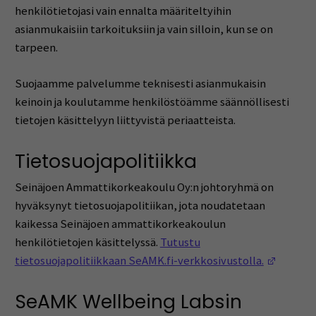
henkilötietojasi vain ennalta määriteltyihin
asianmukaisiin tarkoituksiin ja vain silloin, kun se on
tarpeen.
Suojaamme palvelumme teknisesti asianmukaisin
keinoin ja koulutamme henkilöstöämme säännöllisesti
tietojen käsittelyyn liittyvistä periaatteista.
Tietosuojapolitiikka
Seinäjoen Ammattikorkeakoulu Oy:n johtoryhmä on
hyväksynyt tietosuojapolitiikan, jota noudatetaan
kaikessa Seinäjoen ammattikorkeakoulun
henkilötietojen käsittelyssä.
Tutustu
(Opens 
tietosuojapolitiikkaan SeAMK.fi-verkkosivustolla.
SeAMK Wellbeing Labsin